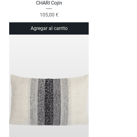
CHARI Cojín
Precio
105,00 €
Agregar al carrito