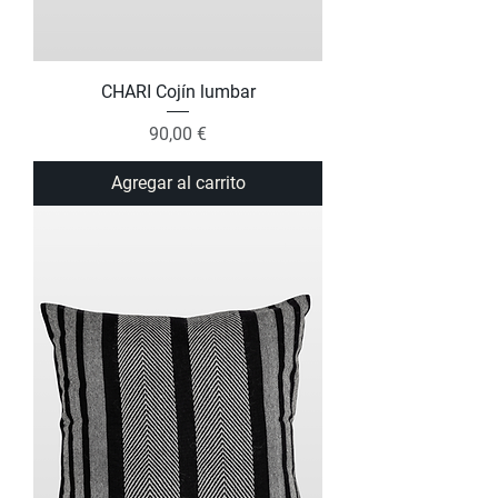
CHARI Cojín lumbar
Precio
90,00 €
Agregar al carrito