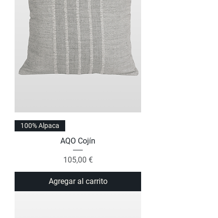
100% Alpaca
AQO Cojín
Precio
105,00 €
Agregar al carrito