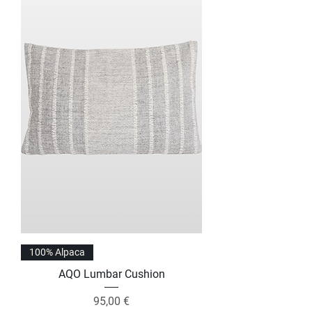
100% Alpaca
AQO Lumbar Cushion
Precio
95,00 €