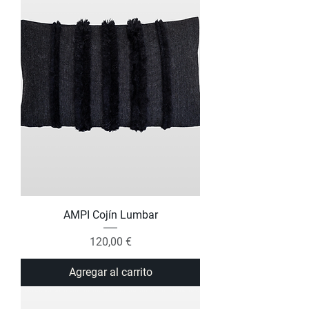
AMPI Cojín Lumbar
Precio
120,00 €
Agregar al carrito