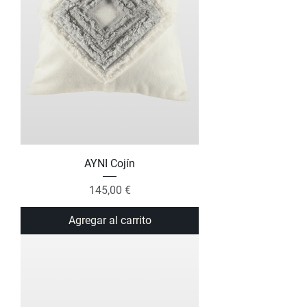
AYNI Cojín
Precio
145,00 €
Agregar al carrito