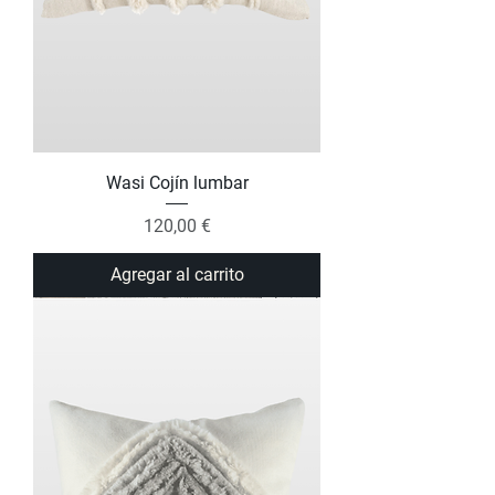
Wasi Cojín lumbar
Precio
120,00 €
Agregar al carrito