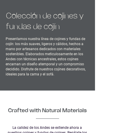
Colección de cojines y
fundas de cojín
Presentamos nuestra línea de cojines y fundas de
cojín: los más suaves, ligeros y cálidos, hechos a
mano por artesanos dedicados con materiales
sostenibles. Elaborados meticulosamente en los
Andes con técnicas ancestrales, estos cojines
encarnan un diseño atemporal y un compromiso
decidido. Disfrute de nuestros cojines decorativos,
ideales para la cama y el sofá.
Crafted with Natural Materials
La calidez de los Andes se extiende ahora a
nuestros cojines y fundas de cojines. Regálate los