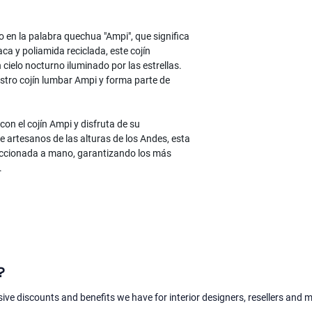
Para iniciar una devo
artículos estén en su 
do en la palabra quechua "Ampi", que significa
las etiquetas y el em
ca y poliamida reciclada, este cojín
incluya la confirmació
 cielo nocturno iluminado por las estrellas.
con su devolución.
tro cojín lumbar Ampi y forma parte de
on el cojín Ampi y disfruta de su
e artesanos de las alturas de los Andes, esta
ccionada a mano, garantizando los más
.
?
sive discounts and benefits we have for interior designers, resellers and 