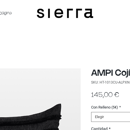
página
AMPI Coj
SKU: HT-1013CU-ALPX
Pre
145,00 €
Con Relleno (5€)
*
Elegir
Cantidad
*