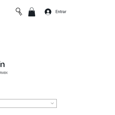
Entrar
ín
NRMBK
cio