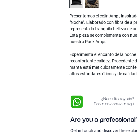
Presentamos el
cojín Ampi
, inspira
"Noche". Elaborado con fibra de alpa
representa la tranquila belleza de un
Esta pieza se complementa con nues
nuestro Pack Ampi.
Experimenta el encanto de la noche c
reconfortante calidez. Procedente d
manta está meticulosamente confe
altos estándares éticos y de calidad
¿Necesitas ayuda?
Ponte en contacto aqui
Are you a professional
Get in touch and discover the exclu