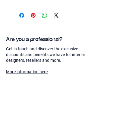
En Sierra, nos esforzamos por lograr
su completa satisfacción con cada
compra. Si, por cualquier motivo, no
está totalmente satisfecho con su
pedido, le ofrecemos una política de
devolución sin complicaciones durante
Are you a professional?
un período de 30 días a partir de la
Get in touch and discover the exclusive
fecha de compra.
discounts and benefits we have for interior
Para iniciar una devolución, asegúrese
designers, resellers and more.
de que los artículos estén en su estado
original, sin usar y con todas las
More information here
etiquetas y el embalaje intactos. Le
rogamos que incluya la confirmación
original del pedido o el albarán con su
devolución.
Sierra
Shop