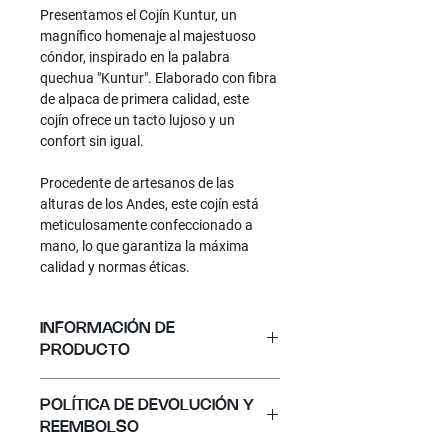
Presentamos el
Cojín Kuntur
, un
magnífico homenaje al majestuoso
cóndor, inspirado en la palabra
quechua "Kuntur". Elaborado con fibra
de alpaca de primera calidad, este
cojín ofrece un tacto lujoso y un
confort sin igual.
Procedente de artesanos de las
alturas de los Andes, este cojín está
meticulosamente confeccionado a
mano, lo que garantiza la máxima
calidad y normas éticas.
INFORMACIÓN DE
PRODUCTO
Material
: 100% Alpaca
POLÍTICA DE DEVOLUCIÓN Y
Color
: Negro y gris
REEMBOLSO
Tamaño
: 50 x 50 cm