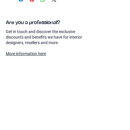
compra. Si, por cualquier motivo, no
está totalmente satisfecho con su
pedido, le ofrecemos una política de
devolución sin complicaciones durante
Are you a professional?
un período de 30 días a partir de la
Get in touch and discover the exclusive
fecha de compra.
discounts and benefits we have for interior
designers, resellers and more.
Para iniciar una devolución, asegúrese
de que los artículos estén en su estado
More information here
original, sin usar y con todas las
etiquetas y el embalaje intactos. Le
rogamos que incluya la confirmación
original del pedido o el albarán con su
devolución.
Sierra
Shop
Ayuda