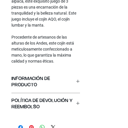
alpaca, este exquisito juego de 3
piezas es una encarnación de la
tranquilidad y la belleza natural. Este
juego incluye el cojín AQO, el cojín
lumbar y la manta.
Procedente de artesanos de las
alturas de los Andes, este cojín está
meticulosamente confeccionado a
mano, lo que garantiza la máxima
calidad y normas éticas.
INFORMACIÓN DE
PRODUCTO
Materiales: 100% Alpaca
POLÍTICA DE DEVOLUCIÓN Y
REEMBOLSO
Tamaño:
Manta
: 1.50 x 1.28 mt;
Cojín
:
0,50 x 0,50 mt;
Cojín Lumbar
: 0,30 x
En Sierra, nos esforzamos por lograr
0,50 mt
su completa satisfacción con cada