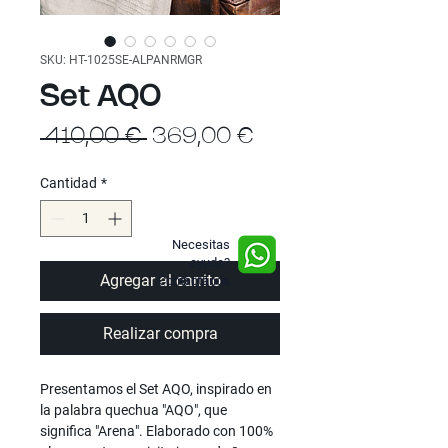
SKU: HT-1025SE-ALPANRMGR
Set AQO
Precio
Precio
 410,00 € 
369,00 €
de
Cantidad
*
oferta
Necesitas
ayuda?
Agregar al carrito
Contáctanos
Realizar compra
Presentamos el Set AQO, inspirado en
la palabra quechua "AQO", que
significa "Arena". Elaborado con 100%