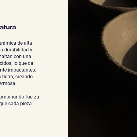
ratura
erámica de alta
u durabilidad y
smaltan con una
idos, lo que da
ente impactantes.
 tierra, creando
hermosa.
combinando fuerza
 que cada pieza