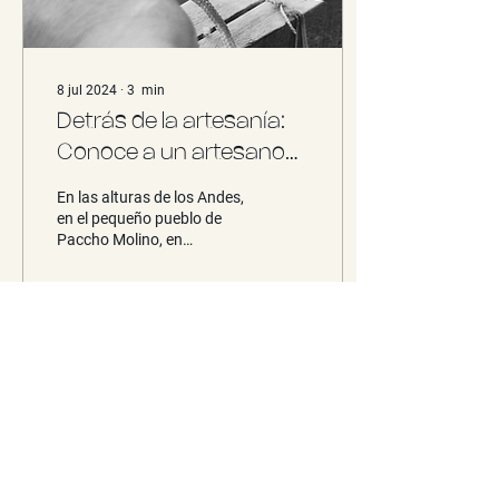
8 jul 2024
∙
3
min
Detrás de la artesanía:
Conoce a un artesano
de los Andes
En las alturas de los Andes,
en el pequeño pueblo de
Paccho Molino, en
Huancavelica, reside una
próspera comunidad de
artesanos dedicados...
45
0
Cargar más